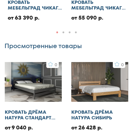
КРОВАТЬ
КРОВАТЬ
130x186
МЕБЕЛЬГРАД ЧИКАГО
МЕБЕЛЬГРАД ЧИКАГО
Добавить отзыв
СТАНДАРТ С ПМ
СТАНДАРТ
130x190
от 63 390 р.
от 55 090 р.
130x195
130x200
Просмотренные товары
140x185
140x186
140x190
0
0
140x195
140x200
140x210
145x200
150x180
КРОВАТЬ ДРЁМА
КРОВАТЬ ДРЁМА
150x185
НАТУРА СТАНДАРТ
НАТУРА СИБИРЬ
150x186
ЭКО
от 9 040 р.
от 26 428 р.
150x190