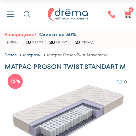
0
Распродажа!
Скидки до 50%
1
10
30
26
ДЕНЬ
ЧАСОВ
МИНУТ
СЕКУНД
Drёma
Матрасы
Матрас Proson Twist Standart M
МАТРАС PROSON TWIST STANDART M
15%
0