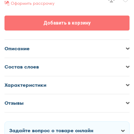
Оформить рассрочку
70x190
70x195
Добавить в корзину
70x200
75x190
75x195
Описание
75x200
80x180
Cостав слоев
80x185
80x186
80x190
Характеристики
80x195
80x200
Отзывы
Оставить отзыв о Матрас Proson
85x190
Twist Standart M
85x200
90x170
Задайте вопрос о товаре онлайн
90x180