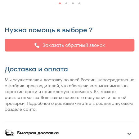
150x195
150x200
150x210
Нужна помощь в выборе ?
150x220
155x200
Заказать обратный звонок
160x180
160x185
160x186
Доставка и оплата
160x190
Мы осуществляем доставку по всей России, непосредственно
160x195
с фабрик производителей, что обеспечивает максимально
160x200
короткие сроки и приемлемую стоимость. Вы можете
расплатиться за Ваш заказ после его получения и полной
160x210
проверки. Подробнее о доставке читайте в соответствующем
160x220
разделе сайта.
165x200
170x190
Быстрая доставка
170x200