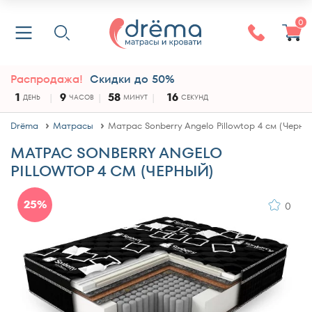
0
Распродажа!
Скидки до 50%
1
9
58
15
ДЕНЬ
ЧАСОВ
МИНУТ
СЕКУНД
Drёma
Матрасы
Матрас Sonberry Angelo Pillowtop 4 см (Черны
МАТРАС SONBERRY ANGELO
PILLOWTOP 4 СМ (ЧЕРНЫЙ)
25%
0