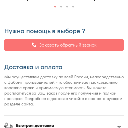
150x190
150x195
150x200
155x200
Нужна помощь в выборе ?
160x180
160x185
Заказать обратный звонок
160x186
160x190
Доставка и оплата
160x195
160x200
Мы осуществляем доставку по всей России, непосредственно
с фабрик производителей, что обеспечивает максимально
160x210
короткие сроки и приемлемую стоимость. Вы можете
160x220
расплатиться за Ваш заказ после его получения и полной
проверки. Подробнее о доставке читайте в соответствующем
165x200
разделе сайта.
170x190
170x200
180x190
Быстрая доставка