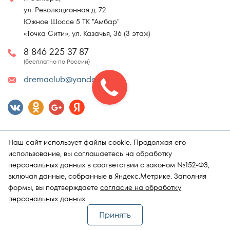
ул. Революционная д. 72
Южное Шоссе 5 ТК "Амбар"
«Точка Сити», ул. Казачья, 36 (3 этаж)
8 846 225 37 87
(бесплатно по России)
dremaclub@yandex.ru
Наш сайт использует файлы cookie. Продолжая его
использование, вы соглашаетесь на обработку
персональных данных в соответствии с законом №152-ФЗ,
включая данные, собранные в Яндекс.Метрике. Заполняя
Карта сайта
Политика конфиденциальности
формы, вы подтверждаете
согласие на обработку
Поддержка и продвижение сайта
Магазин матрасов "DRёMA"
персональных данных
.
Принять