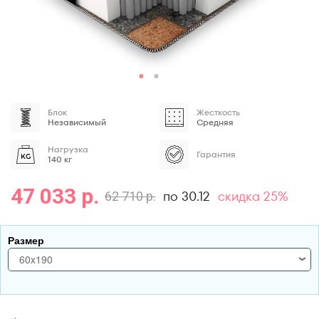
Блок
Жесткость
Независимый
Средняя
Нагрузка
Гарантия
140 кг
47 033 р.
по 30.12
скидка 25%
62 710 р.
Размер
60x190
60x190
70x170