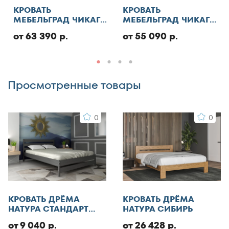
Отменить
КРОВАТЬ
КРОВАТЬ
130x185
МЕБЕЛЬГРАД ЧИКАГО
МЕБЕЛЬГРАД ЧИКАГО
130x186
СТАНДАРТ С ПМ
СТАНДАРТ
от 63 390 р.
от 55 090 р.
Добавить отзыв
130x190
130x195
130x200
Просмотренные товары
140x185
140x186
0
0
140x190
140x195
140x200
140x210
145x200
150x180
КРОВАТЬ ДРЁМА
КРОВАТЬ ДРЁМА
150x185
НАТУРА СТАНДАРТ
НАТУРА СИБИРЬ
ЭКО
150x186
от 9 040 р.
от 26 428 р.