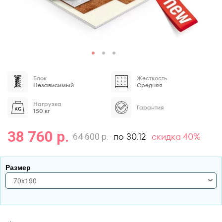
Блок
Жесткость
Независимый
Средняя
Нагрузка
Гарантия
150 кг
38 760 р.
по 30.12
скидка 40%
64 600 р.
Размер
70x190
70x190
70x195