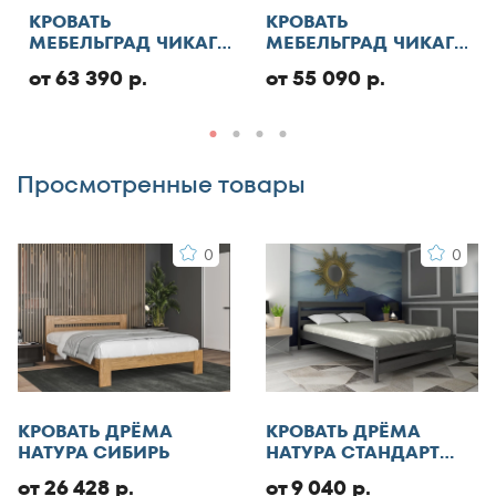
160x200
Отменить
КРОВАТЬ
КРОВАТЬ
МЕБЕЛЬГРАД ЧИКАГО
МЕБЕЛЬГРАД ЧИКАГО
160x210
СТАНДАРТ С ПМ
СТАНДАРТ
от 63 390 р.
от 55 090 р.
160x220
Добавить отзыв
170x190
170x200
180x186
Просмотренные товары
180x190
180x195
0
0
180x200
180x210
190x200
195x200
200x200
200x210
КРОВАТЬ ДРЁМА
КРОВАТЬ ДРЁМА
200x220
НАТУРА СИБИРЬ
НАТУРА СТАНДАРТ
ЭКО
200x230
от 26 428 р.
от 9 040 р.