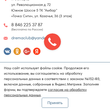
ул. Революционная д. 72
Южное Шоссе 5 ТК "Амбар"
«Точка Сити», ул. Казачья, 36 (3 этаж)
8 846 225 37 87
(бесплатно по России)
dremaclub@yandex.ru
Наш сайт использует файлы cookie. Продолжая его
использование, вы соглашаетесь на обработку
персональных данных в соответствии с законом №152-ФЗ,
включая данные, собранные в Яндекс.Метрике. Заполняя
Карта сайта
Политика конфиденциальности
формы, вы подтверждаете
согласие на обработку
Поддержка и продвижение сайта
Магазин матрасов "DRёMA"
персональных данных
.
Принять