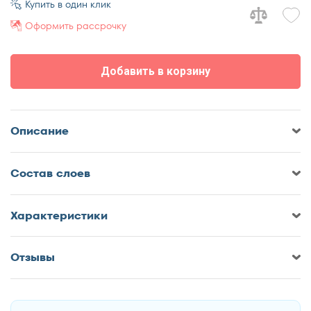
Купить в один клик
70x200
Оформить рассрочку
75x190
75x200
Добавить в корзину
80x180
80x185
80x186
Описание
80x190
80x195
Cостав слоев
80x200
85x190
85x200
Характеристики
90x170
90x180
Отзывы
Оставить отзыв о Матрас Sonberry
90x185
Magic Sleep Proper
90x186
90x190