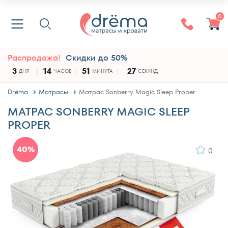
0
Распродажа!
Скидки до 50%
3
14
51
27
ДНЯ
ЧАСОВ
МИНУТА
СЕКУНД
Drёma
Матрасы
Матрас Sonberry Magic Sleep Proper
МАТРАС SONBERRY MAGIC SLEEP
PROPER
40%
0