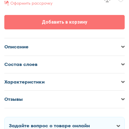
Оформить рассрочку
70x185
70x190
Добавить в корзину
70x195
70x200
75x190
Описание
75x200
80x180
Cостав слоев
80x185
80x186
80x190
Характеристики
80x195
80x200
Отзывы
Оставить отзыв о Матрас Sonberry
85x190
Organic Trina
85x200
90x170
Задайте вопрос о товаре онлайн
90x180