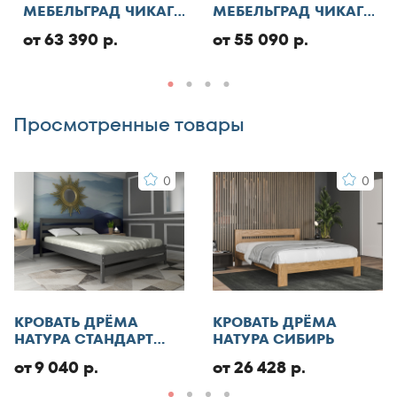
МЕБЕЛЬГРАД ЧИКАГО
МЕБЕЛЬГРАД ЧИКАГО
130x186
СТАНДАРТ С ПМ
СТАНДАРТ
от 63 390 р.
от 55 090 р.
Добавить отзыв
130x190
130x195
130x200
Просмотренные товары
140x185
140x186
0
0
140x190
140x195
140x200
140x210
145x200
150x180
КРОВАТЬ ДРЁМА
КРОВАТЬ ДРЁМА
150x185
НАТУРА СТАНДАРТ
НАТУРА СИБИРЬ
ЭКО
150x186
от 9 040 р.
от 26 428 р.
150x190