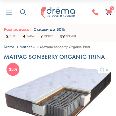
0
Распродажа!
Скидки до 50%
2
4
7
39
ДНЯ
ЧАСА
МИНУТ
СЕКУНД
Drёma
Матрасы
Матрас Sonberry Organic Trina
МАТРАС SONBERRY ORGANIC TRINA
25%
0