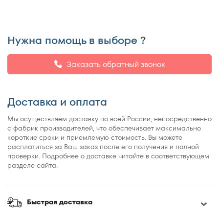
150x195
150x200
155x200
Нужна помощь в выборе ?
160x180
160x185
Заказать обратный звонок
160x186
160x190
Доставка и оплата
160x195
160x200
Мы осуществляем доставку по всей России, непосредственно
с фабрик производителей, что обеспечивает максимально
160x210
короткие сроки и приемлемую стоимость. Вы можете
160x220
расплатиться за Ваш заказ после его получения и полной
проверки. Подробнее о доставке читайте в соответствующем
165x200
разделе сайта.
170x190
170x200
180x190
Быстрая доставка
180x195