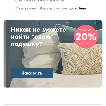
ответим на все ваши вопросы!
С уважением к Вашему сну, команда
drёma
Никак не можете
СКИДКИ ДО
20%
найти "свою"
подушку?
УСПЕЙ КУПИТЬ
Заказать