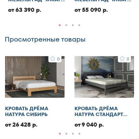
130x186
СТАНДАРТ С ПМ
СТАНДАРТ
от 63 390 р.
от 55 090 р.
Добавить отзыв
130x190
130x195
130x200
Просмотренные товары
140x185
140x186
0
0
140x190
140x195
140x200
140x210
145x200
150x180
КРОВАТЬ ДРЁМА
КРОВАТЬ ДРЁМА
150x185
НАТУРА СИБИРЬ
НАТУРА СТАНДАРТ
ЭКО
150x186
от 26 428 р.
от 9 040 р.
150x190