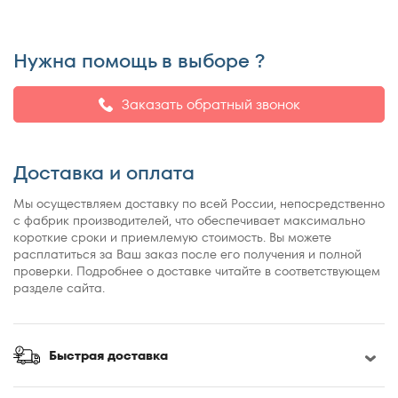
150x195
150x200
155x200
Нужна помощь в выборе ?
160x180
160x185
Заказать обратный звонок
160x186
160x190
Доставка и оплата
160x195
160x200
Мы осуществляем доставку по всей России, непосредственно
с фабрик производителей, что обеспечивает максимально
160x210
короткие сроки и приемлемую стоимость. Вы можете
160x220
расплатиться за Ваш заказ после его получения и полной
проверки. Подробнее о доставке читайте в соответствующем
165x200
разделе сайта.
170x190
170x200
180x190
Быстрая доставка
180x195