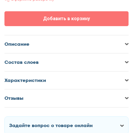
70x185
70x190
Добавить в корзину
70x195
70x200
75x190
Описание
75x200
80x180
Cостав слоев
80x185
80x186
80x190
Характеристики
80x195
80x200
Отзывы
Оставить отзыв о Матрас Sonberry
85x190
Selebrity
85x200
90x170
Задайте вопрос о товаре онлайн
90x180
Как Вас зовут?