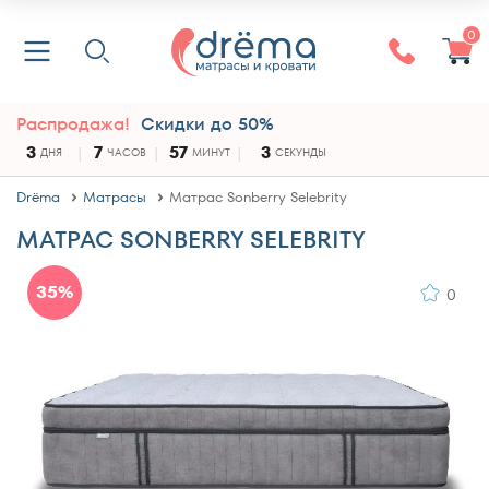
0
Распродажа!
Скидки до 50%
3
7
57
3
ДНЯ
ЧАСОВ
МИНУТ
СЕКУНДЫ
Drёma
Матрасы
Матрас Sonberry Selebrity
МАТРАС SONBERRY SELEBRITY
35%
0