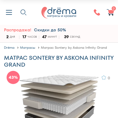
0
Распродажа!
Скидки до 50%
2
17
47
39
ДНЯ
ЧАСОВ
МИНУТ
СЕКУНД
Drёma
Матрасы
Матрас Sontery by Askona Infinity Grand
МАТРАС SONTERY BY ASKONA INFINITY
GRAND
43%
0