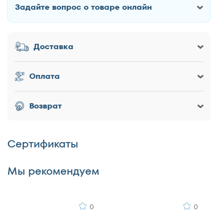
160x195
Задайте вопрос о товаре онлайн
Как Вас зовут?
160x200
180x186
Доставка
180x190
Заголовок
180x195
180x200
Оплата
200x186
200x190
Оценка товара
Возврат
200x195
200x200
Сертификаты
Достоинства
Мы рекомендуем
0
0