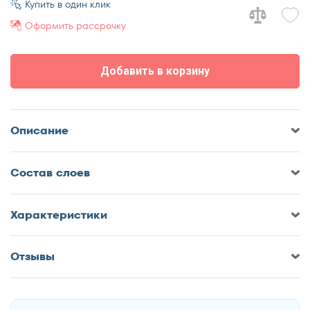
Купить в один клик
80x195
Оформить рассрочку
80x200
90x186
Добавить в корзину
90x190
90x195
90x200
Описание
120x190
120x195
Cостав слоев
120x200
Характеристики
140x190
140x195
Отзывы
140x200
Оставить отзыв о Матрас Sontery
160x186
by Askona Infinity Grand
160x190