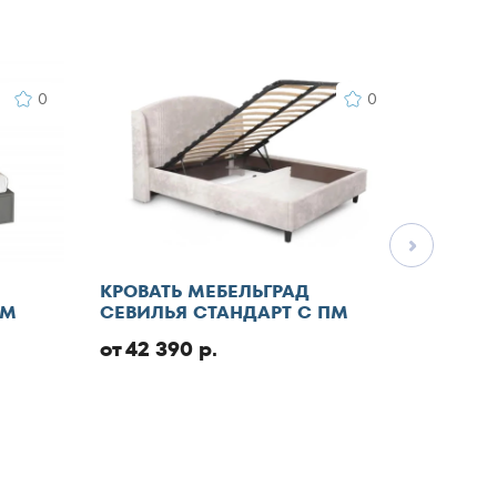
0
0
КРОВАТЬ МЕБЕЛЬГРАД
КРОВА
ПМ
СЕВИЛЬЯ СТАНДАРТ С ПМ
СТАНД
от 42 390 р.
от 46 