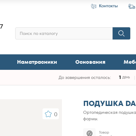
Контакты
87
Наматрасники
Основания
Меб
1
До завершения осталось:
ДЕНЬ
ПОДУШКА DA
Ортопедическая подушка 
0
формы.
Товар