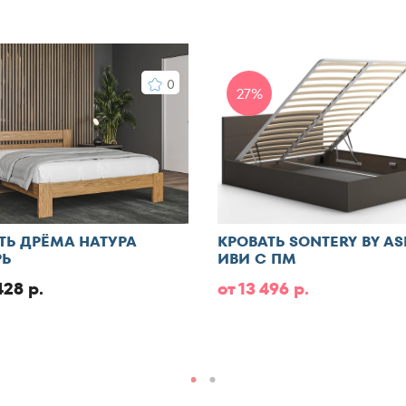
0
27%
ТЬ ДРЁМА НАТУРА
КРОВАТЬ SONTERY BY A
Ь
ИВИ С ПМ
428 р.
от 13 496 р.