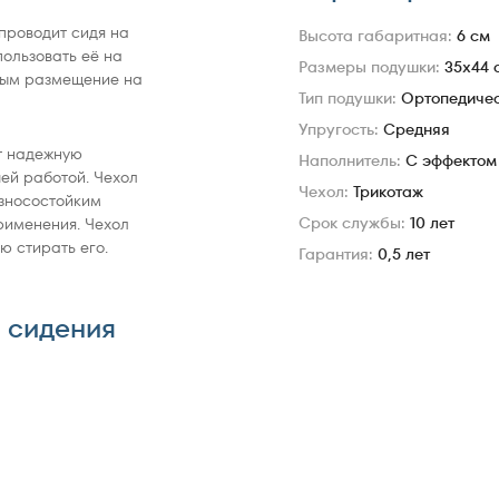
проводит сидя на
Высота габаритная:
6 см
пользовать её на
Размеры подушки:
35x44 
ным размещение на
Тип подушки:
Ортопедиче
Упругость:
Средняя
т надежную
Наполнитель:
С эффектом
чей работой. Чехол
Чехол:
Трикотаж
износостойким
Срок службы:
10 лет
рименения. Чехол
ю стирать его.
Гарантия:
0,5 лет
 сидения
rwin для сидения