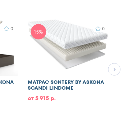
0
0
15%
SKONA
МАТРАС SONTERY BY ASKONA
МАТРА
SCANDI LINDOME
от 5 915 р.
от 6 9