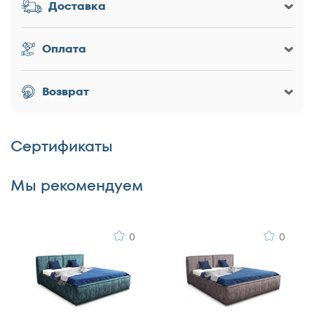
Доставка
Заголовок
Оплата
Оценка товара
Возврат
Сертификаты
Достоинства
Мы рекомендуем
0
0
Недостатки