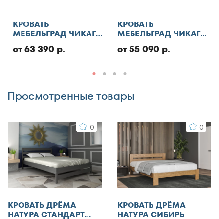
КРОВАТЬ
КРОВАТЬ
МЕБЕЛЬГРАД ЧИКАГО
МЕБЕЛЬГРАД ЧИКАГО
СТАНДАРТ С ПМ
СТАНДАРТ
от 63 390 р.
от 55 090 р.
Комментарий
Просмотренные товары
0
0
Я согласен с
правилами публикации
пользовательского контента
и даю согласие на
обработку персональных данных
Отменить
КРОВАТЬ ДРЁМА
КРОВАТЬ ДРЁМА
Добавить отзыв
НАТУРА СТАНДАРТ
НАТУРА СИБИРЬ