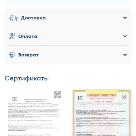
Доставка
Заголовок
Оплата
Оценка товара
Возврат
Сертификаты
Достоинства
Недостатки