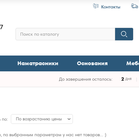
Контакты
87
Наматрасники
Основания
Меб
2
До завершения осталось:
ДНЯ
По возрастанию цены
 по:
По возрастанию цены
 по выбранным параметрам у нас нет товаров... :)
По убыванию цены