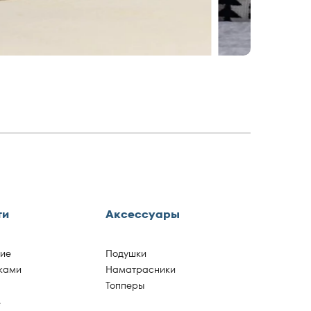
За
ти
Аксессуары
гие
Подушки
ками
Наматрасники
Топперы
е