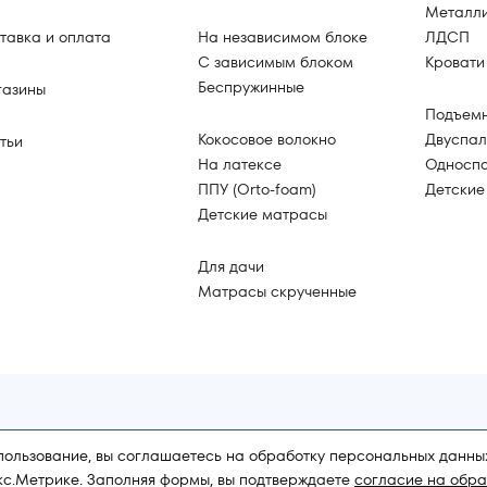
Металл
тавка и оплата
На независимом блоке
ЛДСП
С зависимым блоком
Кровати
Беспружинные
азины
Подъем
Кокосовое волокно
Двуспал
тьи
На латексе
Односп
ППУ (Orto-foam)
Детские
Детские матрасы
Для дачи
Матрасы скрученные
Карта сайта
Политика конфиденциальности
пользование, вы соглашаетесь на обработку персональных данных
кс.Метрике. Заполняя формы, вы подтверждаете
согласие на обра