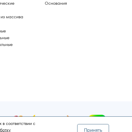
ические
Основания
 из массива
ные
ьные
альные
 в соответствии с
Принять
ботку