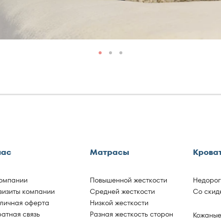
нас
Матрасы
Крова
омпании
Повышенной жесткости
Недоро
визиты компании
Средней жесткости
Со скид
личная оферта
Низкой жесткости
атная связь
Разная жесткость сторон
Кожаны