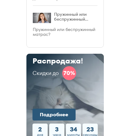
позвоночника».
Пружинный или
беспружинный
матрас?
Пружинный или беспружинный
матрас?
Распродажа!
Скидки до
70%
Подробнее
2
3
34
22
дня
часа
минуты
секунды