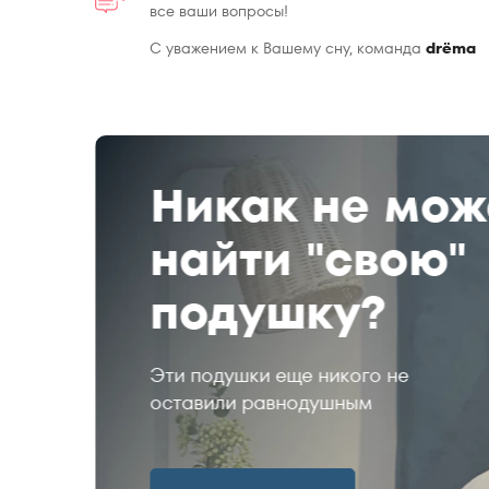
все ваши вопросы!
С уважением к Вашему сну, команда
drёma
Никак не мож
ДО
0%
найти "свою"
ПИТЬ
подушку?
Эти подушки еще никого не
оставили равнодушным