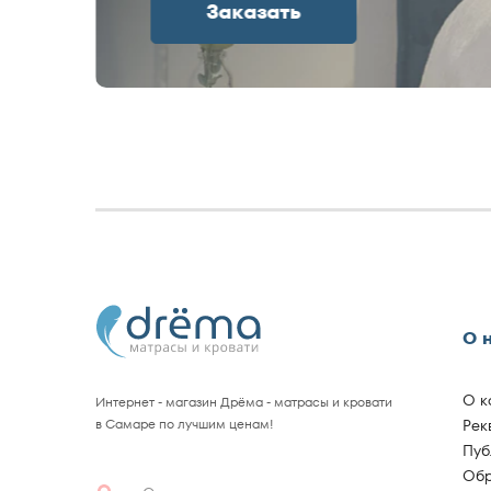
Заказать
О 
О к
Интернет - магазин Дрёма - матрасы и кровати
в Самаре по лучшим ценам!
Рек
Пуб
Обр