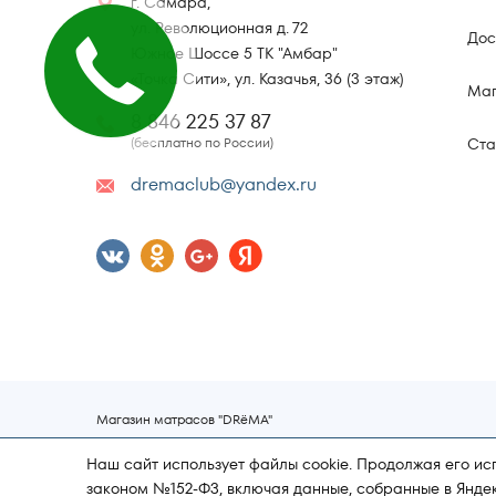
г. Самара,
ул. Революционная д. 72
Дос
Южное Шоссе 5 ТК "Амбар"
«Точка Сити», ул. Казачья, 36 (3 этаж)
Маг
8 846 225 37 87
(бесплатно по России)
Ста
dremaclub@yandex.ru
Магазин матрасов "DRёMA"
Поддержка и продвижение сайта
Наш сайт использует файлы cookie. Продолжая его ис
законом №152-ФЗ, включая данные, собранные в Янде