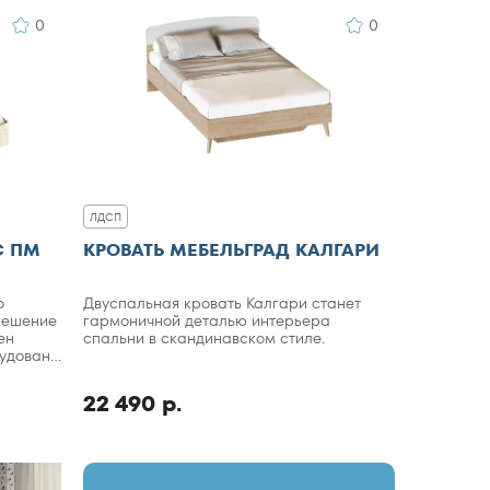
0
0
ЛДСП
С ПМ
КРОВАТЬ МЕБЕЛЬГРАД КАЛГАРИ
о
Двуспальная кровать Калгари станет
 решение
гармоничной деталью интерьера
ен
спальни в скандинавском стиле.
рудована
я.
22 490 р.