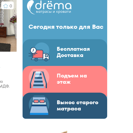
0
Сегодня только для Вас
Бесплатная
Доставка
6
Подъем на
этаж
из
 МДФ.
Вынос старого
матраса