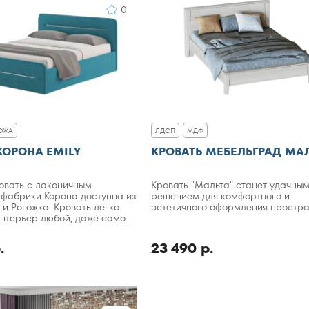
0
ОЖА
ЛДСП
МДФ
КОРОНА EMILY
КРОВАТЬ МЕБЕЛЬГРАД МА
овать с лаконичным
Кровать "Мальта" станет удачны
 фабрики Корона доступна из
решением для комфортного и
 и Рогожка. Кровать легко
эстетичного оформления простра
интерьер любой, даже самой
квартиры.
.
23 490 р.