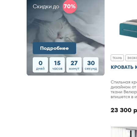
Скидки до
70%
Подробнее
ТКАНЬ
ЭКОК
0
15
27
29
КРОВАТЬ 
дней
часов
минут
секунд
Стильная кр
дизайном от
ткани Велюр
впишется в 
компактной 
23 300 р