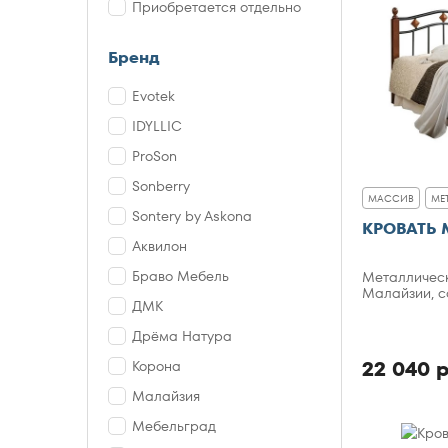
Приобретается отдельно
Бренд
Evotek
IDYLLIC
ProSon
Sonberry
МАССИВ
МЕ
Sontery by Askona
КРОВАТЬ 
Аквилон
Браво Мебель
Металлическ
Малайзии, с
ДМК
Дрёма Натура
22 040 р
Корона
Малайзия
Мебельград