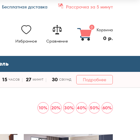
Бесплатная доставка
Рассрочка за 5 минут
0
Корзина
0 р.
Избранное
Сравнение
ель
15
27
29
Подробнее
ЧАСОВ
МИНУТ
СЕКУНД
10%
20%
30%
40%
50%
60%