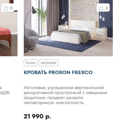
0
0
ТКАНЬ
ЭКОКОЖА
КРОВАТЬ PROSON FRESCO
з
Изголовье, украшенное вертикальной
 МДФ.
декоративной прострочкой с изящными
защипами, придает кровати
неповторимую элегантность.
21 990 р.