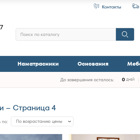
Контакты
87
Наматрасники
Основания
Меб
0
До завершения осталось:
ДНЕЙ
и – Страница 4
По возрастанию цены
 по:
По возрастанию цены
По убыванию цены