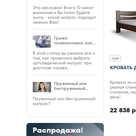
Это несложно! Всего 10 минут
внимания и Вы точно будете
знать - какой матрас подходит
именно Вам!
Грыжа
позвоночника: какой
матрас выбрать?
В этой статье вы узнаете все о
том, как правильно выбрать
МДФ
ортопедический матрас при
КРОВАТЬ 
диагнозе «грыжа
позвоночника».
Кровать из 
Пружинный или
резной спин
беспружинный
стильная, н
матрас?
день!
Пружинный или беспружинный
матрас?
22 838 р
Распродажа!