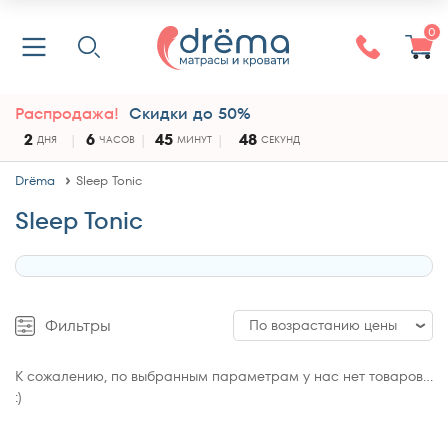
0
Распродажа!
Скидки до 50%
2
6
45
47
ДНЯ
ЧАСОВ
МИНУТ
СЕКУНД
Drёma
Sleep Tonic
Sleep Tonic
Фильтры
По возрастанию цены
По возрастанию цены
К сожалению, по выбранным параметрам у нас нет товаров...
:)
По убыванию цены