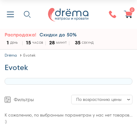
0
Распродажа!
Скидки до 50%
1
15
28
34
ДЕНЬ
ЧАСОВ
МИНУТ
СЕКУНДЫ
Drёma
Evotek
Evotek
Фильтры
По возрастанию цены
По возрастанию цены
К сожалению, по выбранным параметрам у нас нет товаров...
:)
По убыванию цены